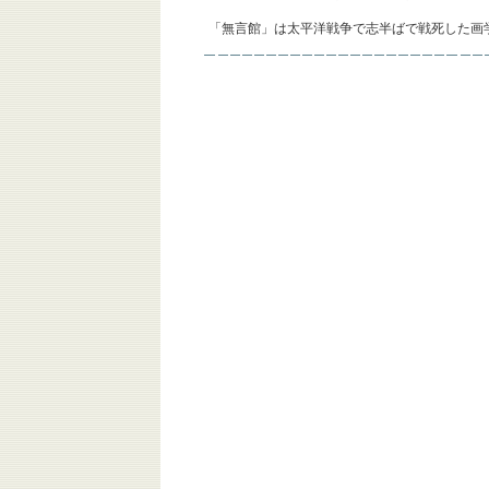
「無言館」は太平洋戦争で志半ばで戦死した画