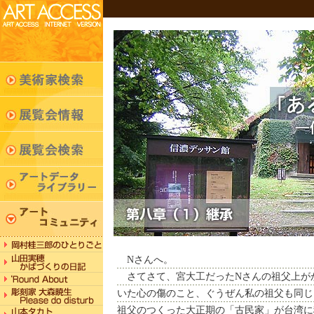
Nさんへ。
さてさて、宮大工だったNさんの祖父上が
いた心の傷のこと、ぐうぜん私の祖父も同じ
祖父のつくった大正期の「古民家」が台湾に