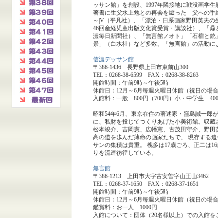
ッサン館」を創設、1997年隣接地に戦没画学
著書に生父水上勉との再会を綴った「父への手
～|V（平凡社）、「漂泊・日系画家野田英夫
46回産経児童出版文化賞受賞・講談社）、「鼎
濃毎日新聞社）、「無言館ノオト」「石榴と銃
景」（白水社）など多数。「無言館」の活動によ
信濃デッサン館
〒386-1436 長野県上田市東前山300
TEL：0268-38-6599 FAX：0268-38-8263
開館時間：午前9時～午後5時
休館日：12月～6月毎週火曜日休館（祝日の場
入館料：一般 800円（700円）小・中学生 400
昭和54年6月、東京在住の著述家・窪島誠一郎
に、私財を投じてつくりあげた小美術館。収蔵
松本竣介、吉岡憲、広幡憲、古茂田守介、野田
高の道を歩んだ薄命の画家たちで、 現存する
サンの集積は貴重。 槐多は17歳ごろ、正二は
りを流連彷徨している。
無言館
〒386-1213 上田市大字古安曽字山王山3462
TEL：0268-37-1650 FAX：0268-37-1651
開館時間：午前9時～午後5時
休館日：12月～6月毎週火曜日休館（祝日の場
鑑賞料：お一人 1000円
入館について：団体（20名様以上）での入館を