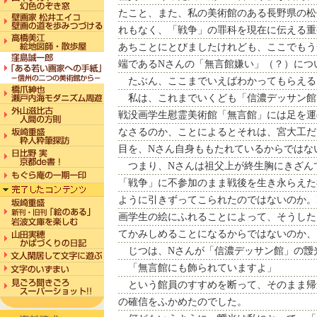
たこと、また、私の美術館のある長野県の松
れもなく、「戦争」の罪科を現在に伝える重
あちことにとびましたけれども、ここでもう
端であるNさんの「無言館嫌い」（？）につ
たぶん、ここまでいえばわかってもらえる
私は、これまでいくども「信濃デッサン館
戦没画学生慰霊美術館「無言館」には足を運
なさるのか、ことによるとそれは、宮大工だ
目を、Nさん自身ももたれているからではな
つまり、Nさんは祖父上が終生胸にきざん
「戦争」に不参加のまま戦後を生き永らえた
ように引きずってこられたのではないのか。
画学生の絵にふれることによって、そうした
てかみしめることになるからではないのか、
じつは、Nさんが「信濃デッサン館」の靉
「無言館にも飾られていますよ」
という館員のすすめを断って、そのまま帰
の確信をふかめたのでした。