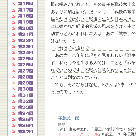
恨の極みだけれども、その責任を戦後六十余
あまりに酷な話だ。だいいち、「戦後の繁栄
描きだけではない。戦後を生きた日本人は、
上に築かれた経済的繁栄の恩恵をうけて生き
劫ずっとわれわれ日本人は、あの「戦争」の
はないか、と。
それはその通りです。
あの六十余年前に起きた忌まわしい「戦争
す。私たち今を生きる人間は、二どと「戦争
れでいいのです。不戦の決意をもつことと、
こととは別なのですから。
でも、それならばなぜ、NさんはN家二代
ったのでしょうか。
窪島誠一郎
略歴
1941年東京生まれ。印刷工、酒場経営などを経
ド・アイラック・ホール
」を設立。1979年長