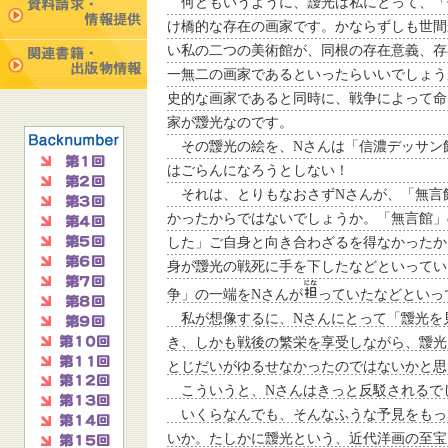
何どもいうように、靉光は私にとって、「
け橋的な存在の画家です。かならずしも世間
い私の二つの美術館が、同根の存在意義、存
一無二の画家であるといったらいいでしょう
史的な画家であると同時に、戦争によって命
家が靉光なのです。
その靉光の絵を、Nさんは「信濃デッサン
はごらんになろうとしない！
それは、とりもなおさずNさんが、「無言
かったからではないでしょうか。「無言館」
した」ご自身と向き合わざるを得なかったか
身が靉光の戦死に手を下したなどといってい
争」の一端をNさんが
っていたなどといっ
私が想像するに、Nさんにとって「靉光を
き、しかも戦後の繁栄を享受しながら、靉光
とじだいがゆるせなかったのではないかと思
こういうと、Nさんはきっと反駁されるで
いくらなんでも、そんなふうな予見をもっ
いか。たしかに靉光という、近代洋画の至宝