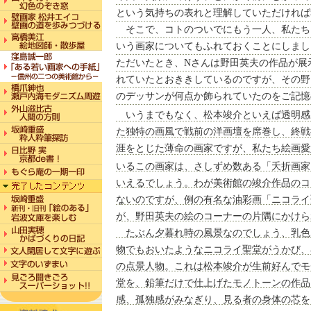
という気持ちの表れと理解していただければ
そこで、コトのついでにもう一人、私たち
いう画家についてもふれておくことにしまし
ただいたとき、Nさんは野田英夫の作品が展
れていたとおききしているのですが、その野
のデッサンが何点か飾られていたのをご記憶
いうまでもなく、松本竣介といえば透明感
た独特の画風で戦前の洋画壇を席巻し、終戦
涯をとじた薄命の画家ですが、私たち絵画愛
いるこの画家は、さしずめ数ある「夭折画家
いえるでしょう。わが美術館の竣介作品のコ
ないのですが、例の有名な油彩画「ニコライ
が、野田英夫の絵のコーナーの片隅にかけら
たぶん夕暮れ時の風景なのでしょう、乳色
物でもおいたようなニコライ聖堂がうかび、
の点景人物。これは松本竣介が生前好んでモ
堂を、鉛筆だけで仕上げたモノトーンの作品
感、孤独感がみなぎり、見る者の身体の芯を