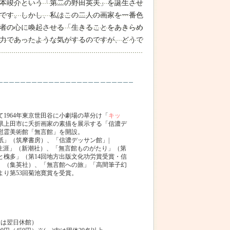
本竣介という「第二の野田英夫」を誕生させ
です。しかし、私はこの二人の画家を一番色
者の心に喚起させる「生きることをあきらめ
力であったような気がするのですが、どうで
て1964年東京世田谷に小劇場の草分け「
キッ
野県上田市に夭折画家の素描を展示する「信濃デ
生慰霊美術館「無言館」を開設。
紙」（筑摩書房）、「信濃デッサン館」|
の生涯」（新潮社）、「無言館ものがたり」（第
と槐多」（第14回地方出版文化功労賞受賞・信
」（集英社）、「無言館への旅」「高間筆子幻
り第53回菊池寛賞を受賞。
合は翌日休館）