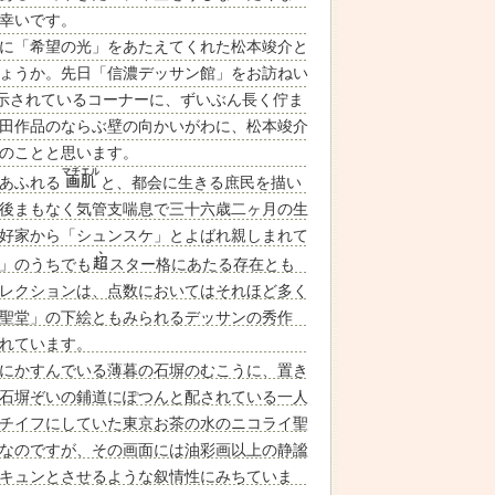
幸いです。
に「希望の光」をあたえてくれた松本竣介と
ょうか。先日「信濃デッサン館」をお訪ねい
示されているコーナーに、ずいぶん長く佇ま
田作品のならぶ壁の向かいがわに、松本竣介
のことと思います。
あふれる
と、都会に生きる庶民を描い
後まもなく気管支喘息で三十六歳二ヶ月の生
好家から「シュンスケ」とよばれ親しまれて
」のうちでも
スター格にあたる存在とも
レクションは、点数においてはそれほど多く
聖堂」の下絵ともみられるデッサンの秀作
れています。
にかすんでいる薄暮の石塀のむこうに、置き
石塀ぞいの鋪道にぽつんと配されている一人
チイフにしていた東京お茶の水のニコライ聖
なのですが、その画面には油彩画以上の静謐
キュンとさせるような叙情性にみちていま