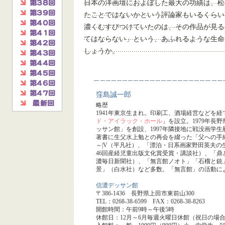
日本の洋画壇におよぼした最大の功績は、松
たことではないかという評論家もいるくらい
濃くむすびつけていたのは、その作品が見る
てはならない」という、あふれるような生命
しょうか。
窪島誠一郎
略歴
1941年東京生まれ。印刷工、酒場経営などを経
ド・アイラック・ホール
」を設立。1979年長
ッサン館」を創設、1997年隣接地に戦没画学
著書に生父水上勉との再会を綴った「父への手
～|V（平凡社）、「漂泊・日系画家野田英夫
46回産経児童出版文化賞受賞・講談社）、「鼎
濃毎日新聞社）、「無言館ノオト」「石榴と銃
景」（白水社）など多数。「無言館」の活動によ
信濃デッサン館
〒386-1436 長野県上田市東前山300
TEL：0268-38-6599 FAX：0268-38-8263
開館時間：午前9時～午後5時
休館日：12月～6月毎週火曜日休館（祝日の場