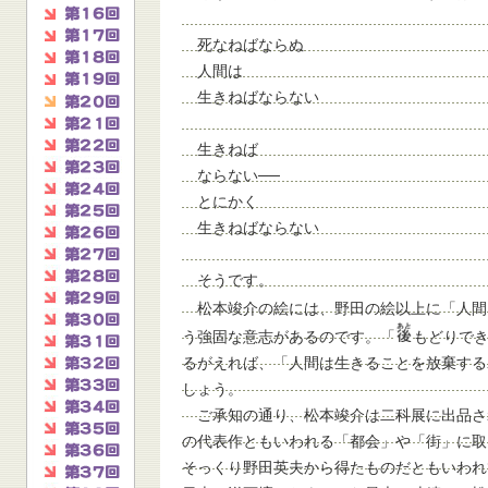
死なねばならぬ
人間は
生きねばならない
生きねば
ならない──
とにかく
生きねばならない
そうです。
松本竣介の絵には、野田の絵以上に「人間
う強固な意志があるのです。「
もどりで
るがえれば、「人間は生きることを放棄する
しょう。
ご承知の通り、松本竣介は二科展に出品さ
の代表作ともいわれる「都会」や「街」に取
そっくり野田英夫から得たものだともいわれ