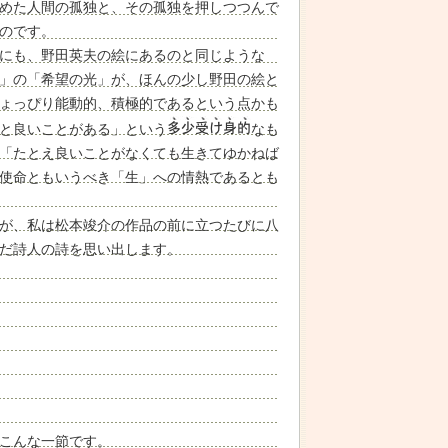
めた人間の孤独と、その孤独を押しつつんで
のです。
にも、野田英夫の絵にあるのと同じような
」の「希望の光」が、ほんの少し野田の絵と
ょっぴり能動的、積極的であるという点かも
と良いことがある」という
なも
「たとえ良いことがなくても生きてゆかねば
使命ともいうべき「生」への情熱であるとも
が、私は松本竣介の作品の前に立つたびに八
だ詩人の詩を思い出します。
こんな一節です。