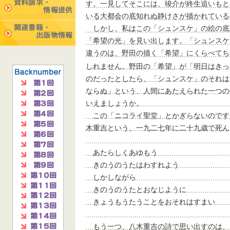
す。一見してそこには、竣介が終生追いもと
いる大都会の底知れぬ静けさが描かれている
しかし、私はこの「シュンスケ」の絵の底
「希望の光」を見い出します。「シュンスケ
違うのは、野田の描く「希望」にくらべてち
しれません。野田の「希望」が「明日はきっ
のだったとしたら、「シュンスケ」のそれは
ならぬ」という、人間にあたえられた一つの
いえましょうか。
この「ニコライ聖堂」とかぎらないのです
木重吉という、一九二七年に二十九歳で死ん
あたらしくあゆもう
きのうのうたはわすれよう
しかしながら
きのうのうたとおなじように
きょうもうたうことをおそれはすまい
もう一つ、八木重吉の詩で思い出すのは、