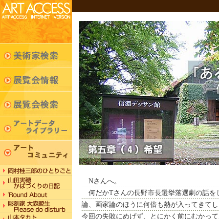
Nさんへ。
何だかTさんの長野市長選挙落選劇の話を
論、画家論のほうに何倍も熱が入ってきてし
今回の失敗にめげず、とにかく前にむかって