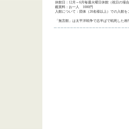
休館日：12月～6月毎週火曜日休館（祝日の場
鑑賞料：お一人 1000円
入館について：団体（20名様以上）での入館を
「無言館」は太平洋戦争で志半ばで戦死した画