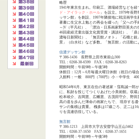
略歴
1941年東京生まれ。印刷工、酒場経営などを経
ド・アイラック・ホール
」を設立。1979年長
ッサン館」を創設、1997年隣接地に戦没画学
著書に生父水上勉との再会を綴った「父への手
～|V（平凡社）、「漂泊・日系画家野田英夫
46回産経児童出版文化賞受賞・講談社）、「鼎
濃毎日新聞社）、「無言館ノオト」「石榴と銃
景」（白水社）など多数。「無言館」の活動によ
信濃デッサン館
〒386-1436 長野県上田市東前山300
TEL：0268-38-6599 FAX：0268-38-8263
開館時間：午前9時～午後5時
休館日：12月～6月毎週火曜日休館（祝日の場
入館料：一般 800円（700円）小・中学生 400
昭和54年6月、東京在住の著述家・窪島誠一郎
に、私財を投じてつくりあげた小美術館。収蔵
松本竣介、吉岡憲、広幡憲、古茂田守介、野田
高の道を歩んだ薄命の画家たちで、 現存する
サンの集積は貴重。 槐多は17歳ごろ、正二は
りを流連彷徨している。
無言館
〒386-1213 上田市大字古安曽字山王山3462
TEL：0268-37-1650 FAX：0268-37-1651
開館時間：午前9時～午後5時