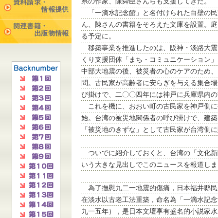
県の作家、陳舜臣さんらも支援してきた。
「一滴水記念館」と名付けられた白壁の民
ん、陳さんの書籍をそろえた文庫を設置。庭
る予定に。
移築事業を推進したのは、阪神・淡路大震
くり支援団体「まち・コミュニケーション」
中部大地震の後、被災者の心のケアのため、
問。古民家が高齢者に安らぎを与える集合場
び掛けで、二〇〇四年には神戸に兵庫県内の
これを機に、おおい町の古民家を神戸側に
始。台湾の被災地関係者の呼び掛けで、建築
「被災地のきずな」として古民家が台湾側に
ついでに紹介しておくと、台湾の「文化新
いう大きな見出しでこのニュースを報道しま
為了撫慰九二一地震的傷痛，日本福井縣民
在淡水以古老工法重築，命名為「一滴水記念
九一五年），是日本文壇享有盛名的小説家水