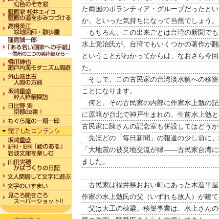
た両国のボランティア・グループだったとい
か、といった気持ちになって当然でしょう。
もちろん、この出来ごとは台湾の新聞でも
水上覚治氏が、台湾でもいくつかの著作が翻
ということがわかってからは、なおさら今回
た。
そして、この古民家の台湾淡水鎮への移築
ことになります。
何と、その古民家の内部に作家水上勉の記
に原籍が台北で神戸生まれの、生前水上勉と
古民家に陳さんの記念室も併設してはどうか
先ほどの「毎日新聞」の報道の少し前に、
「大地震の被災地交流が縁――古民家台湾に
ました。
古民家は福井県おおい町にあった木造平屋
作家の水上勉氏の父（いずれも故人）が建て
父は大工の棟梁。移築事業は、水上さんの