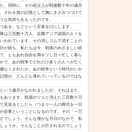
た。同時に、その祖父上が戦後数十年の歳月
、それを負の記憶として胸にきざみつづけて
うな気持ちをもったのです。
つある」などという言葉を口にします。
隊は三百数十万人、近隣アジア諸国の人々を
いわれています。その消しゴムで消すことの
日が経ち、私たちは今、戦後のめざましい経
で、ともあれ自由を満キツし日々忙しく暮ら
かで、あの戦争でどれだけ多くの人々が亡く
儀なくされたか。あの戦争という時代がいか
記憶が、どんどん薄れていっているのではな
という歳月がながれましたが、それはまた、
もあります。戦場のツユと消えた三百数十万
て見送るとしたら（つまり一人の葬式を一日
が必要ということになるのです。その「一万
さでしょう。そんな僅かな月日のなかで、私
しょうか。そんなことが許されるのでしょう