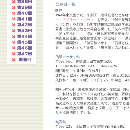
窪島誠一郎
略歴
1941年東京生まれ。印刷工、酒場経営などを経
ド・アイラック・ホール
」を設立。1979年長
ッサン館」を創設、1997年隣接地に戦没画学
著書に生父水上勉との再会を綴った「父への手
～|V（平凡社）、「漂泊・日系画家野田英夫
46回産経児童出版文化賞受賞・講談社）、「鼎
濃毎日新聞社）、「無言館ノオト」「石榴と銃
景」（白水社）など多数。「無言館」の活動によ
信濃デッサン館
〒386-1436 長野県上田市東前山300
TEL：0268-38-6599 FAX：0268-38-8263
開館時間：午前9時～午後5時
休館日：12月～6月毎週火曜日休館（祝日の場
入館料：一般 800円（700円）小・中学生 400
昭和54年6月、東京在住の著述家・窪島誠一郎
に、私財を投じてつくりあげた小美術館。収蔵
松本竣介、吉岡憲、広幡憲、古茂田守介、野田
高の道を歩んだ薄命の画家たちで、 現存する
サンの集積は貴重。 槐多は17歳ごろ、正二は
りを流連彷徨している。
無言館
〒386-1213 上田市大字古安曽字山王山3462