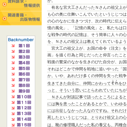
か。
有名な宮大工さんだったＮさんの祖父上が
も心の奥に仕舞いこんでいたというじじつは
の心のなかに生きつづけ、次の時代に伝えら
憶の風化」、「記憶の風化」と、私たちは口
な戦争の時代の記憶は、そう簡単に人々の心
を、Ｎさんの祖父上は教えてくれているよう
宮大工の祖父上が、お国の命令（注文）を
画」を描く行為と同じだったと仰言ったこと
戦後の繁栄のなかを生きのびた自分が、お国
それはどこかで仲間を戦地に追いやった「国
か。いや、あれだけ多くの仲間を失った戦争
生きてきた自分に、仲間にかわって
をひ
っと、そういう思いにとらわれていたにちが
Ｎさんが対談記事で語ったところによると
には胸を患ったことがあるとかで、いわゆる
には出征しなかった人なのですね。それだけ
死したというじじつは、とりわけ祖父上の心
は、靴の修理職人だった私の養父も、丙種合