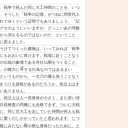
、戦争で死んだ同じ大工仲間のことを、いつ
、そうした「戦争の記憶」がつねに同世代人
れてゆくという証明でもありましょう。「記
グセのようにいいますが、どっこいあの苛酷
から消えるものではないのだ、ということ
に思えました。
うけてつくった建物は、いってみれば「戦争
にもおおいに肯けます。戦場に赴くことなく
の伝統の象徴である寺社仏閣をつくること、
」の権力に
する行為なのではあるまい
というものから、一太刀の傷も負うことなく
きうける資格があるのだろうか。祖父上はき
いありません。
、祖父上は人一倍身体が小さく、また若い頃
兵役検査の丙種にも合格できず、ついに大戦
に、同じ宮大工を志していた仲間が何人も戦
に重くのしかかっていたと思われます。じつ
格にみたない
小柄な身体だったために、と