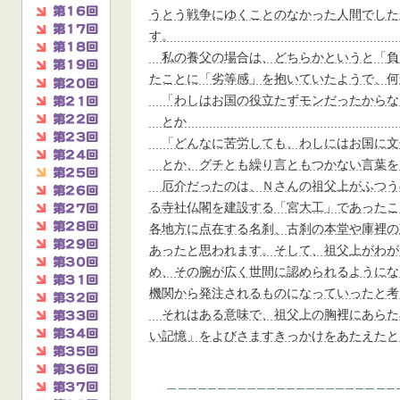
うとう戦争にゆくことのなかった人間でした
す。
私の養父の場合は、どちらかというと「負
たことに「劣等感」を抱いていたようで、何
「わしはお国の役立たずモンだったからな
とか
「どんなに苦労しても、わしにはお国に文
とか、グチとも繰り言ともつかない言葉を
厄介だったのは、Ｎさんの祖父上がふつう
る寺社仏閣を建設する「宮大工」であったこ
各地方に点在する名刹、古刹の本堂や庫裡の
あったと思われます。そして、祖父上がわが
め、その腕が広く世間に認められるようにな
機関から発注されるものになっていったと考
それはある意味で、祖父上の胸裡にあらた
い記憶」をよびさますきっかけをあたえたと