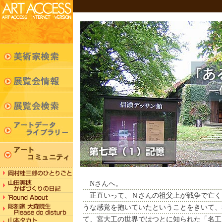
Nさんへ。
正直いって、Ｎさんの祖父上が戦争で亡く
うな感覚を抱いていたということをきいて、
て、宮大工の世界ではつとに知られた「名工