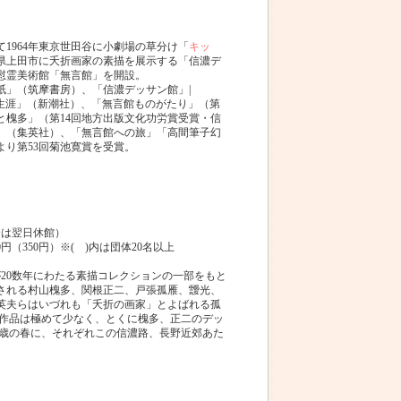
て1964年東京世田谷に小劇場の草分け「
キッ
野県上田市に夭折画家の素描を展示する「信濃デ
生慰霊美術館「無言館」を開設。
紙」（筑摩書房）、「信濃デッサン館」|
の生涯」（新潮社）、「無言館ものがたり」（第
と槐多」（第14回地方出版文化功労賞受賞・信
」（集英社）、「無言館への旅」「高間筆子幻
り第53回菊池寛賞を受賞。
合は翌日休館）
円（350円）※( )内は団体20名以上
が20数年にわたる素描コレクションの一部をもと
される村山槐多、関根正二、戸張孤雁、靉光、
英夫らはいづれも「夭折の画家」とよばれる孤
遺作品は極めて少なく、とくに槐多、正二のデッ
16歳の春に、それぞれこの信濃路、長野近郊あた