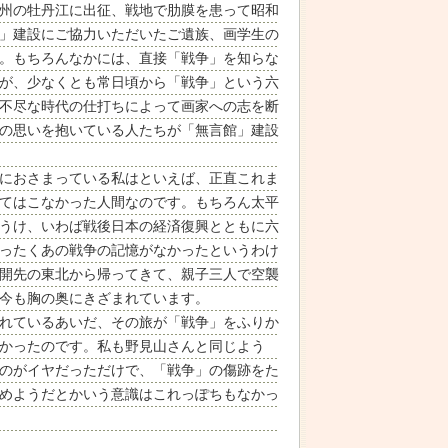
州の牡丹江に出征、戦地で肋膜を患って昭和
」建設にご協力いただいたご遺族、画学生の
。もちろんなかには、直接「戦争」を知らな
が、少なくとも常日頃から「戦争」という六
不尽な時代の仕打ちによって画家への志を断
の思いを抱いている人たちが「無言館」建設
におさまっている私はといえば、正直これま
てはこなかった人間なのです。もちろん太平
うけ、いわば戦後日本の経済復興とともに六
ったくあの戦争の記憶がなかったというわけ
開先の東北から帰ってきて、親子三人で空襲
今も胸の奥にきざまれています。
れているあいだ、その旅が「戦争」をふりか
かったのです。私も野見山さんと同じよう
のがイヤだっただけで、「戦争」の傷跡をた
めようだとかいう意識はこれっぽちもなかっ