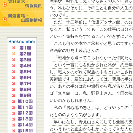
画業が、時代をこえて今も多くの人々に愛さ
う。私もひそかに、そのことを自分の人生の
いのです。
ただ、十二年前に「信濃デッサン館」の分
なると、私はどうしても「この仕事は自分が
といった気持ちをすてることができずにいる
これも何かの本でご承知かと思うのですが
洋画家の野見山暁治さんの
「戦地から還ってこられなかった仲間たち
という一言に心を動かされた私が、約三年
し、戦火をのがれて親族の手もとにのこされ
美術館です。建設にあたっては、費用の半分
い、あとの半分は市中銀行から私が借り入れ
ば「無言館」は、私、野見山さん、全国の篤
いいのかもしれません。
私の「居心地の悪さ」は、どうやらこの「
たもののような気がします。
早いはなし、野見山さんにしても全国の支
というものと正面からむかいあってきた人た