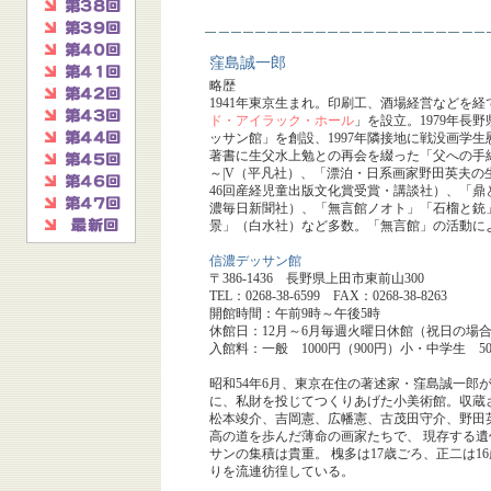
窪島誠一郎
略歴
1941年東京生まれ。印刷工、酒場経営などを経
ド・アイラック・ホール
」を設立。1979年長
ッサン館」を創設、1997年隣接地に戦没画学
著書に生父水上勉との再会を綴った「父への手
～|V（平凡社）、「漂泊・日系画家野田英夫
46回産経児童出版文化賞受賞・講談社）、「鼎
濃毎日新聞社）、「無言館ノオト」「石榴と銃
景」（白水社）など多数。「無言館」の活動によ
信濃デッサン館
〒386-1436 長野県上田市東前山300
TEL：0268-38-6599 FAX：0268-38-8263
開館時間：午前9時～午後5時
休館日：12月～6月毎週火曜日休館（祝日の場
入館料：一般 1000円（900円）小・中学生 50
昭和54年6月、東京在住の著述家・窪島誠一郎
に、私財を投じてつくりあげた小美術館。収蔵
松本竣介、吉岡憲、広幡憲、古茂田守介、野田
高の道を歩んだ薄命の画家たちで、 現存する
サンの集積は貴重。 槐多は17歳ごろ、正二は
りを流連彷徨している。