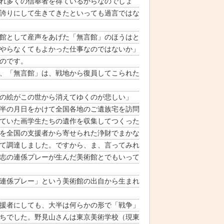
れ多くの信奉者を得ているからなのでしょ
誇りにして生きてきたといっても過言ではな
館として産声をあげた「無言館」のほうはと
やらなくてもよかった仕事なのではないか」
のです。
、「無言館」は、戦地から復員してこられた
の絵がこの世から消えてゆくのが悲しい」
半の月日をかけて全国各地のご遺族宅を訪問
ていた画学生たちの遺作を収集してつくった
を全国の支援者から寄せられた浄財でまかな
て調達しました。ですから、ま、言ってみれ
志の連係プレーが生んだ美術館とでもいって
連係プレー」という美術館の出自から生まれ
援者にしても、大半は何らかの形で「戦争」
ちでした。野見山さんは東京美術学校（現東