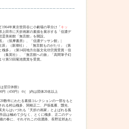
て1964年東京世田谷に小劇場の草分け「
キッ
野県上田市に夭折画家の素描を展示する「信濃デ
生慰霊美術館「無言館」を開設。
紙」（筑摩書房）、「信濃デッサン館」|
の生涯」（新潮社）、「無言館ものがたり」（第
と槐多」（第14回地方出版文化功労賞受賞・信
」（集英社）、「無言館への旅」「高間筆子幻
り第53回菊池寛賞を受賞。
合は翌日休館）
0円（450円）※( )内は団体20名以上
が20数年にわたる素描コレクションの一部をもと
される村山槐多、関根正二、戸張孤雁、靉光、
英夫らはいづれも「夭折の画家」とよばれる孤
遺作品は極めて少なく、とくに槐多、正二のデッ
16歳の春に、それぞれこの信濃路、長野近郊あた