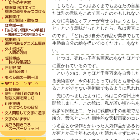
もちろん、これはあくまでもあなたの言葉
たは別の意味をこめて言ったのかもしれない
んなに高額なオファーが寄せられようとも、
と」という意味だったとしたら、私は素直に
のです。「どれだけ自分の作品が業界でもて
生懸命自分の絵を描いてゆくだけ」、あなた
い。
じつは、売れっ子有名画家のあなたほどで
に置かれているのです。
というのは、さきほど千客万来を自慢した
る美術館が、今の私にとっては何とも居心地
ることができない美術館であるように思われ
先にのべましたように、私はこの信州上田
開館しました。この館は、私が若い頃からあ
槐多や関根正二、それに戦前戦中の画壇で活
竣介、靉光といった個性的な夭折画家のコレ
つ名品とか傑作とかいった人気作品があるわ
が何とか三十年ものあいだ潰れもせずにやっ