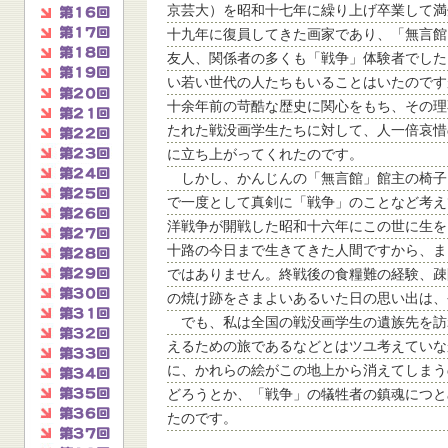
京芸大）を昭和十七年に繰り上げ卒業して満
十九年に復員してきた画家であり、「無言館
友人、関係者の多くも「戦争」体験者でした
い若い世代の人たちもいることはいたのです
十余年前の苛酷な歴史に関心をもち、その理
たれた戦没画学生たちに対して、人一倍哀惜
に立ち上がってくれたのです。
しかし、かんじんの「無言館」館主の椅子
で一度として真剣に「戦争」のことなど考え
洋戦争が開戦した昭和十六年にこの世に生を
十路の今日まで生きてきた人間ですから、ま
ではありません。終戦後の食糧難の経験、疎
の焼け跡をさまよいあるいた日の思い出は、
でも、私は全国の戦没画学生の遺族先を訪
えるための旅であるなどとはツユ考えていな
に、かれらの絵がこの地上から消えてしまう
どろうとか、「戦争」の犠牲者の鎮魂につと
たのです。