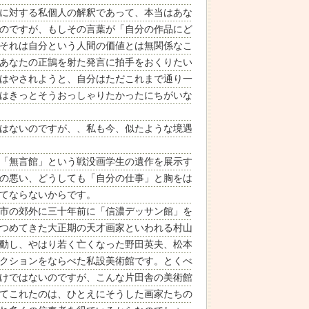
に対する私個人の解釈であって、本当はあな
のですが、もしその言葉が「自分の作品にど
それは自分という人間の価値とは無関係なこ
あなたの正鵠を射た発言に拍手をおくりたい
はやされようと、自分はただこれまで通り一
はきっとそうおっしゃりたかったにちがいな
はないのですが、、私も今、似たような境遇
「無言館」という戦没画学生の遺作を展示す
の悪い、どうしても「自分の仕事」と胸をは
てならないからです。
市の郊外に三十年前に「信濃デッサン館」を
つめてきた大正期の天才画家といわれる村山
動し、やはり若く亡くなった野田英夫、松本
クションをならべた私設美術館です。とくべ
けではないのですが、こんな片田舎の美術館
てこれたのは、ひとえにそうした画家たちの