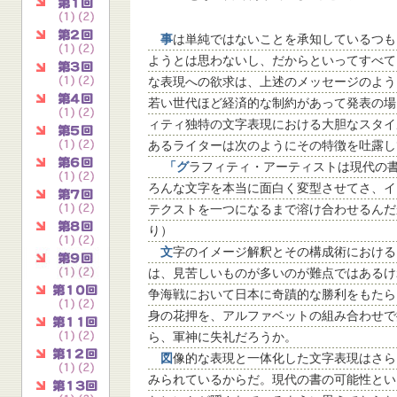
事
は単純ではないことを承知しているつも
ようとは思わないし、だからといってすべて
な表現への欲求は、上述のメッセージのよう
若い世代ほど経済的な制約があって発表の場
ィティ独特の文字表現における大胆なスタイ
あるライターは次のようにその特徴を吐露し
「グ
ラフィティ・アーティストは現代の
ろんな文字を本当に面白く変型させてさ、イ
テクストを一つになるまで溶け合わせるんだ
り）
文
字のイメージ解釈とその構成術における
は、見苦しいものが多いのが難点ではあるけ
争海戦において日本に奇蹟的な勝利をもたら
身の花押を、アルファベットの組み合わせで
ら、軍神に失礼だろうか。
図
像的な表現と一体化した文字表現はさら
みられているからだ。現代の書の可能性とい