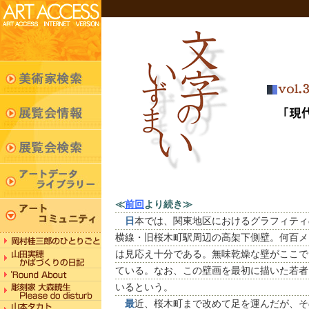
≪
前回
より続き≫
日
本では、関東地区におけるグラフィティ
横線・旧桜木町駅周辺の高架下側壁。何百メ
は見応え十分である。無味乾燥な壁がここで
ている。なお、この壁画を最初に描いた若者
いるという。
最
近、桜木町まで改めて足を運んだが、そ