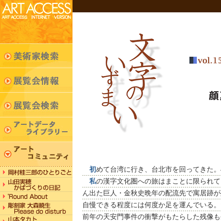
初
めて台湾に行き、台北市を回ってきた。
私
の漢字文化圏への旅はまことに限られて
ん出た巨人・金秋史晩年の配流先で寓居跡が
自慢できる程度には何度か足を運んでいる。だ
前年の天安門事件の衝撃がもたらした残像も