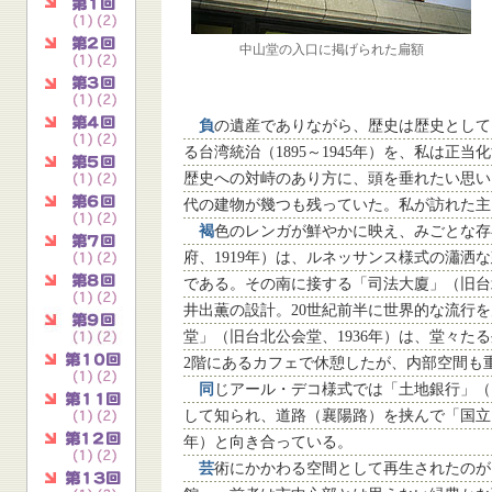
中山堂の入口に掲げられた扁額
負
の遺産でありながら、歴史は歴史として
る台湾統治（1895～1945年）を、私は正
歴史への対峙のあり方に、頭を垂れたい思い
代の建物が幾つも残っていた。私が訪れた主
褐
色のレンガが鮮やかに映え、みごとな存
府、1919年）は、ルネッサンス様式の瀟洒
である。その南に接する「司法大廈」（旧台北
井出薫の設計。20世紀前半に世界的な流行
堂」（旧台北公会堂、1936年）は、堂々た
2階にあるカフェで休憩したが、内部空間も
同
じアール・デコ様式では「土地銀行」（
して知られ、道路（襄陽路）を挟んで「国立台
年）と向き合っている。
芸
術にかかわる空間として再生されたのが